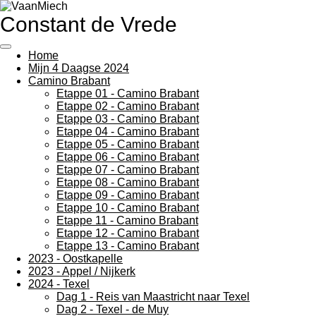
Ga
Constant de Vrede
direct
naar
de
Home
hoofdinhoud
Mijn 4 Daagse 2024
Camino Brabant
Etappe 01 - Camino Brabant
Etappe 02 - Camino Brabant
Etappe 03 - Camino Brabant
Etappe 04 - Camino Brabant
Etappe 05 - Camino Brabant
Etappe 06 - Camino Brabant
Etappe 07 - Camino Brabant
Etappe 08 - Camino Brabant
Etappe 09 - Camino Brabant
Etappe 10 - Camino Brabant
Etappe 11 - Camino Brabant
Etappe 12 - Camino Brabant
Etappe 13 - Camino Brabant
2023 - Oostkapelle
2023 - Appel / Nijkerk
2024 - Texel
Dag 1 - Reis van Maastricht naar Texel
Dag 2 - Texel - de Muy